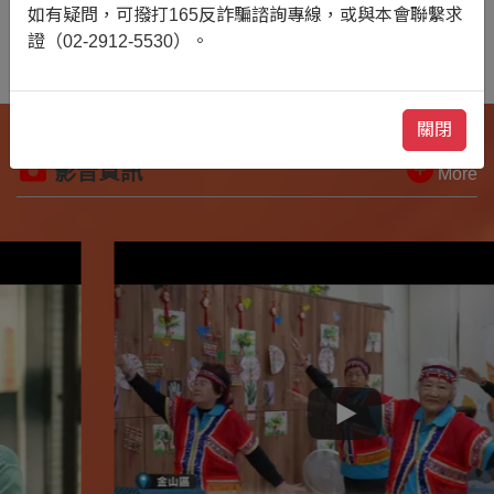
如有疑問，可撥打165反詐騙諮詢專線，或與本會聯繫求
會員捐款
立即捐
證（02-2912-5530）。
關閉
影音資訊
More