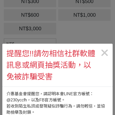
NT$300
NT$500
NT$600
NT$1,000
NT$3,000
NT$
提醒您!!請勿相信社群軟體
捐款間隔：
訊息或網頁抽獎活動，以
1個月
免被詐騙受害
捐款期間：
從
2026年9月
捐款至：
介惠基金會提醒您，請認明本會LINE官方帳號：
結束
@230yccfh，以及FB官方帳號。
若收到陌生私訊或發現疑似詐騙行為，請勿輕信，並協
信用卡到期日
助檢舉及封鎖。